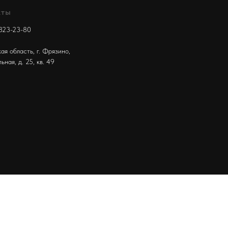
кты
 823-23-80
ая область, г. Фрязино,
льная, д. 25, кв. 49
Tilda
Made on