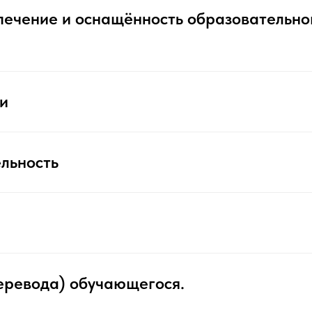
печение и оснащённость образовательно
и
льность
еревода) обучающегося.