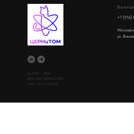
Конта
+7 (916)
Московск
ул. Вокза
© 2016 - 2024
АНО ДО "ЦЕРНиТОМ",
ИНН: 5050127900