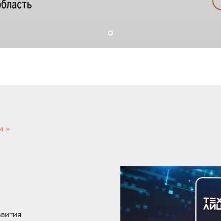
 >>
вития