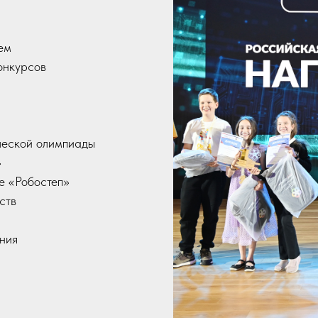
ем
онкурсов
ческой олимпиады
»
е «Робостеп»
ств
ния